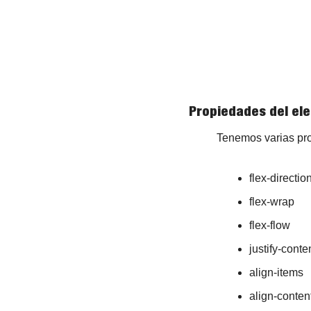
Propiedades del el
Tenemos varias pro
flex-directio
flex-wrap
flex-flow
justify-conte
align-items
align-conten