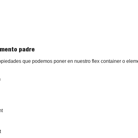
emento padre
piedades que podemos poner en nuestro flex container o elem
n
nt
t