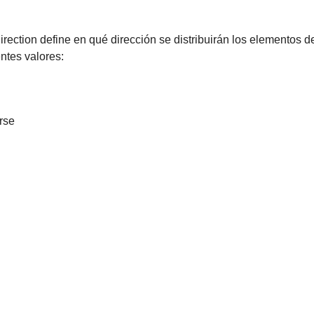
irection define en qué dirección se distribuirán los elementos den
ntes valores:
rse