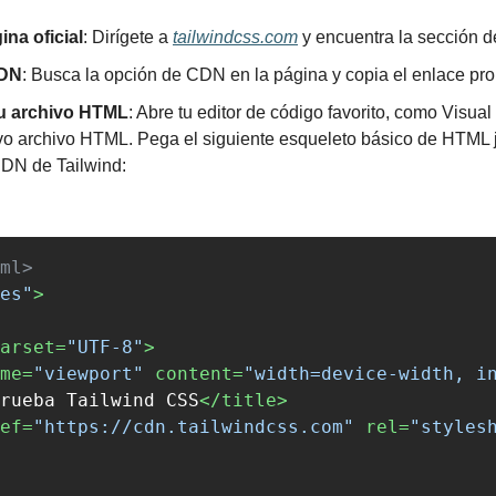
ina oficial
: Dirígete a 
tailwindcss.com
 y encuentra la sección d
CDN
: Busca la opción de CDN en la página y copia el enlace pr
tu archivo HTML
: Abre tu editor de código favorito, como Visual
o archivo HTML. Pega el siguiente esqueleto básico de HTML ju
CDN de Tailwind:
ml>
es"
>
arset=
"UTF-8"
>
me=
"viewport"
content=
"width=device-width, i
rueba Tailwind CSS
</title>
ef=
"https://cdn.tailwindcss.com"
rel=
"styles