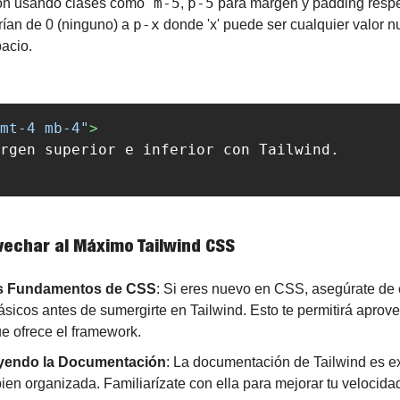
 m-5
p-5
ión usando clases como
, 
 para margen y padding respe
p-x
ían de 0 (ninguno) a 
 donde 'x' puede ser cualquier valor n
pacio.
mt-4 mb-4"
>
vechar al Máximo Tailwind CSS
s Fundamentos de CSS
: Si eres nuevo en CSS, asegúrate de e
sicos antes de sumergirte en Tailwind. Esto te permitirá aprove
ue ofrece el framework.
eyendo la Documentación
: La documentación de Tailwind es e
ien organizada. Familiarízate con ella para mejorar tu velocidad 