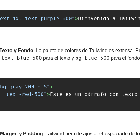
ext-4xl text-purple-600"
>
Bienvenido a Tailwi
 Texto y Fondo
: La paleta de colores de Tailwind es extensa. P
text-blue-500
bg-blue-500
 
 para el texto y 
 para el fondo
bg-gray-200 p-5"
>
=
"text-red-500"
>
Este es un párrafo con texto
 Margen y Padding
: Tailwind permite ajustar el espaciado de l