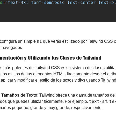
s=
"text-4xl font-semibold text-center text-b
h1
configura un simple 
 que verás estilizado por Tailwind CSS c
u navegador.
entación y Utilizando las Clases de Tailwind
 más potentes de Tailwind CSS es su sistema de clases utilitar
s los estilos de tus elementos HTML directamente desde el atrib
plicar y modificar el estilo de los textos y divs usando Tailwind
y Tamaños de Texto
: Tailwind ofrece una gama de tamaños de f
text-sm
te
dos que puedes utilizar fácilmente. Por ejemplo, 
, 
amaños pequeño, grande y muy grande, respectivamente.