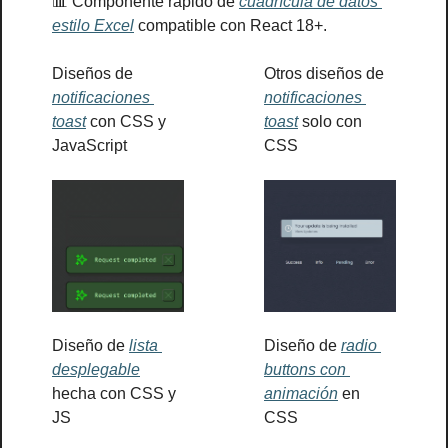
📊
 Componente rápido de 
cuadrícula de datos 
estilo Excel
 compatible con React 18+.
Diseños de 
Otros diseños de 
notificaciones 
notificaciones 
toast
 con CSS y 
toast
 solo con 
JavaScript
CSS
Diseño de 
lista 
Diseño de 
radio 
desplegable
buttons con 
hecha con CSS y 
animación
 en 
JS
CSS