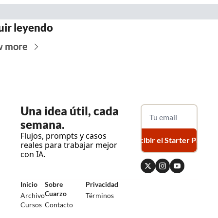
uir leyendo
w more
Una
 idea útil, cada 
semana.
Flujos, prompts y casos 
Recibir el Starter Pack
reales para trabajar mejor 
con IA.
Inicio
Sobre 
Privacidad
Cuarzo
Archivo
Términos
Cursos
Contacto