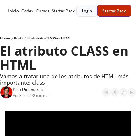
Inicio
Codex
Cursos
Starter Pack
Login
Starter Pack
Home
Posts
El atributo CLASS en HTML
El atributo CLASS en 
HTML
Vamos a tratar uno de los atributos de HTML más 
importante: class
Kiko Palomares
Apr 3, 2021
2 min read
•