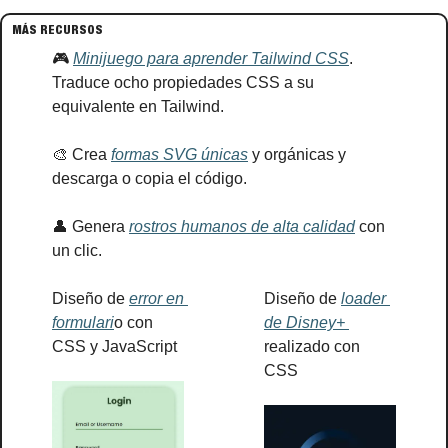
MÁS RECURSOS
🎮 
Minijuego para aprender Tailwind CSS
. 
Traduce ocho propiedades CSS a su 
equivalente en Tailwind.
🎨
 Crea 
formas SVG únicas
 y orgánicas y 
descarga o copia el código.
👤
 Genera 
rostros humanos de alta calidad
 con 
un clic.
Diseño de 
error en 
Diseño de 
loader 
formulari
o con 
de Disney+ 
CSS y JavaScript
realizado con 
CSS