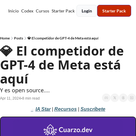
Inicio
Codex
Cursos
Starter Pack
Login
Starter Pack
Home
Posts
💎 El competidor de GPT-4 de Meta está aquí
💎 El competidor de 
GPT-4 de Meta está 
aquí
Y es open source....
Apr 11, 2024
8 min read
•
IA Star
 |
Recursos
 | 
Suscríbete
⭐