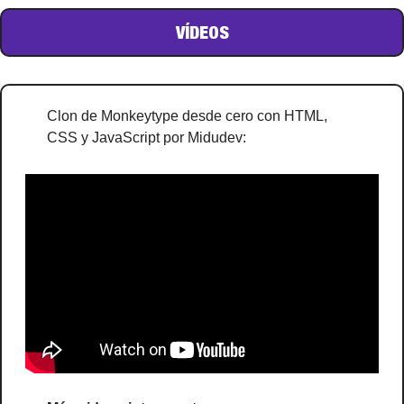
VÍDEOS
Clon de Monkeytype desde cero con HTML, 
CSS y JavaScript por Midudev: