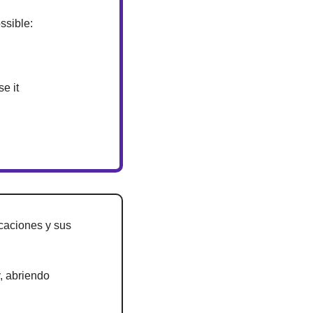
ssible: 
e it
caciones y sus 
 abriendo 