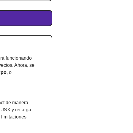
rá funcionando 
ctos. Ahora, se 
xpo
, o 
ct de manera 
 JSX y recarga 
 limitaciones: