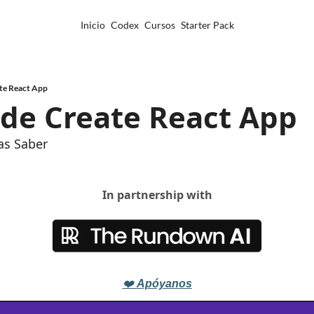
Inicio
Codex
Cursos
Starter Pack
ate React App
n de Create React App
as Saber
In partnership with
❤️ 
Apóyanos