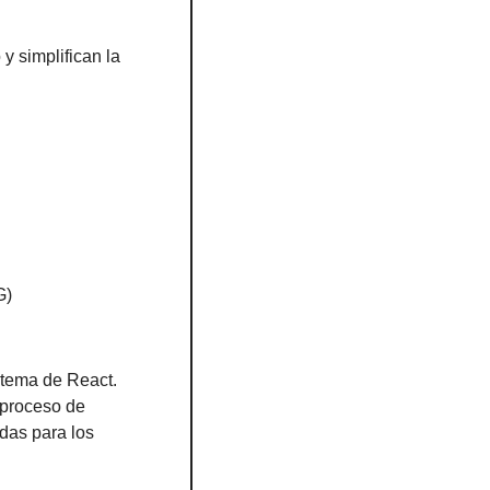
 simplifican la 
G)
stema de React. 
proceso de 
das para los 