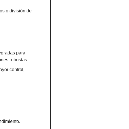
s o división de 
gradas para 
ones robustas.
yor control, 
endimiento.