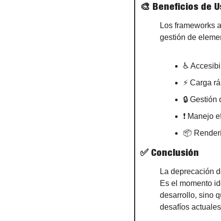
🎨
 Beneficios de
Los frameworks ac
gestión de elemen
♿ Accesibi
⚡ Carga rá
🔒 Gestión
❗ Manejo ef
📦 Renderi
✅
 Conclusión
La deprecación d
Es el momento ide
desarrollo, sino 
desafíos actuales