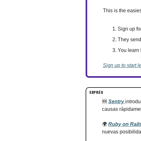
This is the easies
Sign up fo
They send 
You learn
Sign up to start l
EXPRÉS
🆕
Sentry 
introdu
causas rápidame
🌍 
Ruby on Rails
nuevas posibilid