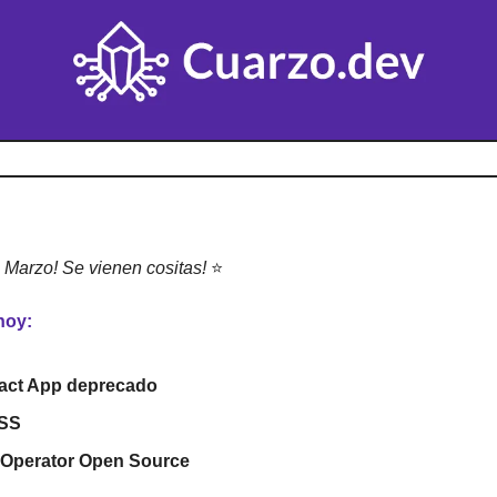
 Marzo! Se vienen cositas! 
⭐
hoy:
act App deprecado
CSS
 Operator Open Source