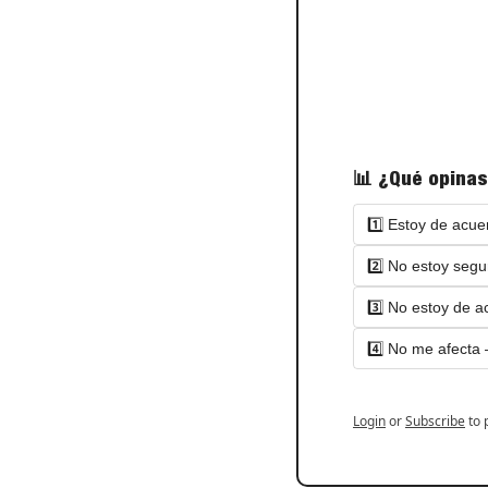
📊 ¿Qué opinas
1️⃣ Estoy de acu
2️⃣ No estoy segu
3️⃣ No estoy de a
4️⃣ No me afecta
Login
or
Subscribe
to 