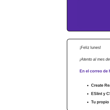
¡Feliz lunes!
¡Atento al mes de
En el correo de 
Create Re
ESlint y 
Tu propio