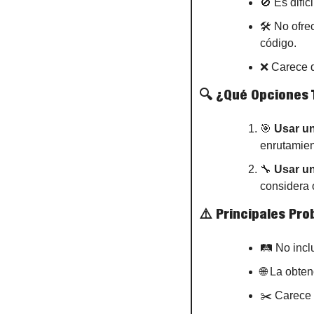
🚫
 Es difí
🛠️ No ofr
código.
❌
 Carece 
🔍 ¿Qué Opciones 
🎯
Usar u
enrutamien
🔧
Usar un
considera
⚠️ Principales Pr
🛤️ No inc
🌐
 La obten
✂️ Carece d