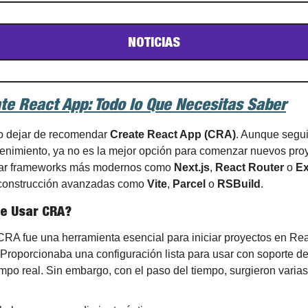
NOTICIAS
ate React App: Todo lo Que Necesitas Saber
o dejar de recomendar 
Create React App (CRA)
. Aunque segui
nimiento, ya no es la mejor opción para comenzar nuevos proye
zar frameworks más modernos como 
Next.js
, 
React Router
 o 
E
construcción avanzadas como 
Vite
, 
Parcel
 o 
RSBuild
.
de Usar CRA?
RA fue una herramienta esencial para iniciar proyectos en Rea
. Proporcionaba una configuración lista para usar con soporte de
mpo real. Sin embargo, con el paso del tiempo, surgieron varias