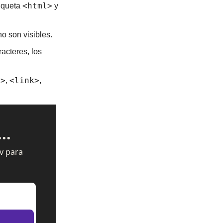
<html>
iqueta 
 y 
 son visibles.
cteres, los 
a>
<link>
, 
, 
..
v para 