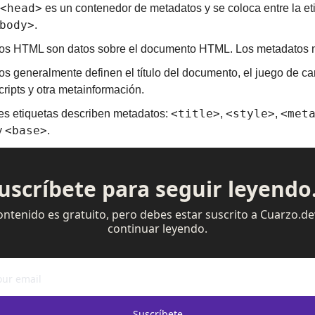
<head>
 es un contenedor de metadatos y se coloca entre la et
body>
.
os HTML son datos sobre el documento HTML. Los metadatos no
s generalmente definen el título del documento, el juego de cara
scripts y otra metainformación.
<title>
<style>
<met
es etiquetas describen metadatos: 
, 
, 
<base>
y 
.
uscríbete para seguir leyendo.
ontenido es gratuito, pero debes estar suscrito a Cuarzo.de
continuar leyendo.
Suscríbete