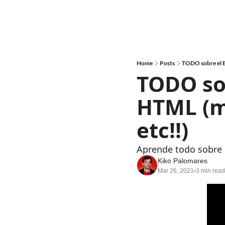
Home
Posts
TODO sobre el E
TODO so
HTML (me
etc!!)
Aprende todo sobre 
Kiko Palomares
Mar 26, 2021
3 min read
•