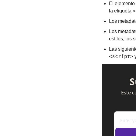
El elemento 
<
la etiqueta 
Los metadat
Los metadato
estilos, los 
Las siguient
<script>
 
S
Este c