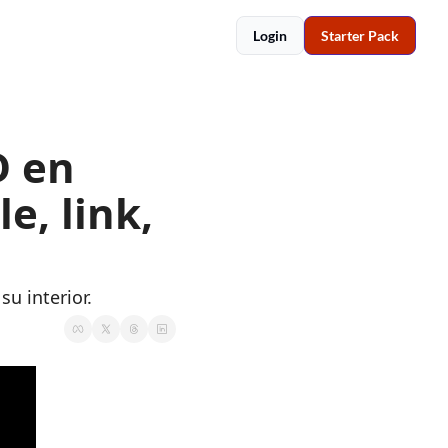
Login
Starter Pack
 en 
, link, 
u interior.