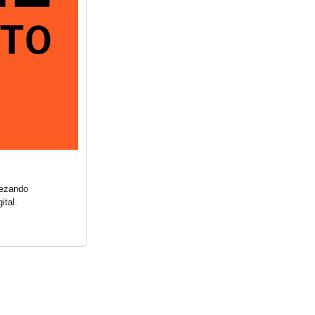
ezando 
ital.