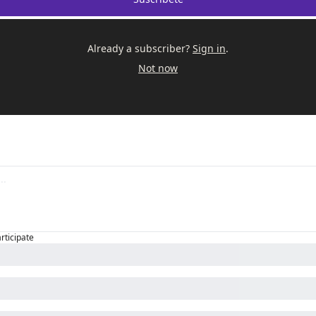
Already a subscriber?
Sign in
.
Not now
articipate