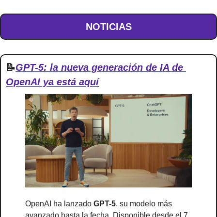
NOTICIAS
📝
GPT-5: la nueva generación de IA de 
OpenAI ya está aquí
OpenAI ha lanzado 
GPT-5
, su modelo más 
avanzado hasta la fecha. Disponible desde el 7 