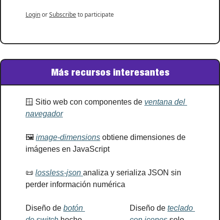
Login
or
Subscribe
to participate
Más recursos interesantes
🪟
 Sitio web con componentes de 
ventana del 
navegador
🖼
image-dimensions
 obtiene dimensiones de 
imágenes en JavaScript
📜
lossless-json 
analiza y serializa JSON sin 
perder información numérica
Diseño de 
botón 
Diseño de 
teclado 
de switch 
hecho 
con iconos
 solo 