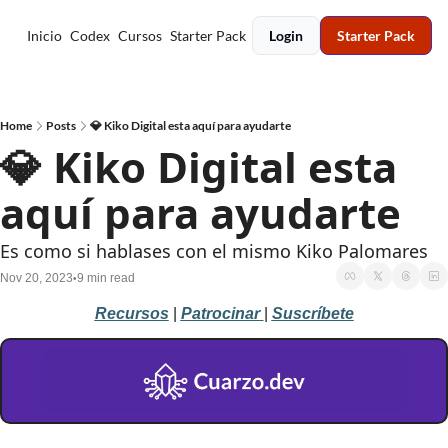
Inicio
Codex
Cursos
Starter Pack
Login
Starter Pack
Home
Posts
💎 Kiko Digital esta aquí para ayudarte
💎 Kiko Digital esta 
aquí para ayudarte
Es como si hablases con el mismo Kiko Palomares
Nov 20, 2023
9 min read
•
Recursos
 | 
Patrocinar
| 
Suscríbete