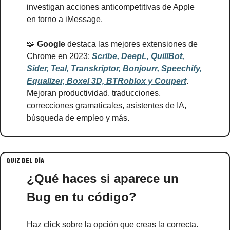
investigan acciones anticompetitivas de Apple 
en torno a iMessage.
🧩
Google 
destaca las mejores extensiones de 
Chrome en 2023: 
Scribe, DeepL, QuillBot, 
Sider, Teal, Transkriptor, Bonjourr, Speechify, 
Equalizer, Boxel 3D, BTRoblox y Coupert
. 
Mejoran productividad, traducciones, 
correcciones gramaticales, asistentes de IA, 
búsqueda de empleo y más.
QUIZ DEL DÍA
¿Qué haces si aparece un 
Bug en tu código?
Haz click sobre la opción que creas la correcta.