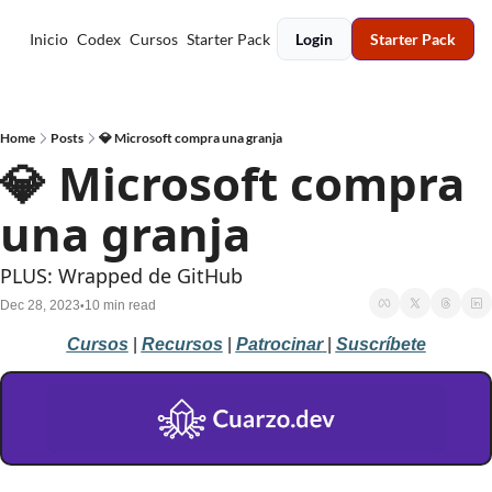
Inicio
Codex
Cursos
Starter Pack
Login
Starter Pack
Home
Posts
💎 Microsoft compra una granja
💎 Microsoft compra 
una granja
PLUS: Wrapped de GitHub
Dec 28, 2023
10 min read
•
Cursos
 |
Recursos
 | 
Patrocinar
| 
Suscríbete