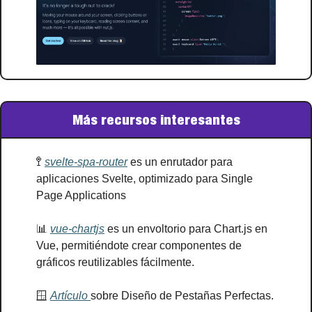
Más recursos interesantes
🚏
svelte-spa-router
 es un enrutador para 
aplicaciones Svelte, optimizado para Single 
Page Applications
📊
vue-chartjs
 es un envoltorio para Chart.js en 
Vue, permitiéndote crear componentes de 
gráficos reutilizables fácilmente. 
🪟
Artículo 
sobre Diseño de Pestañas Perfectas.