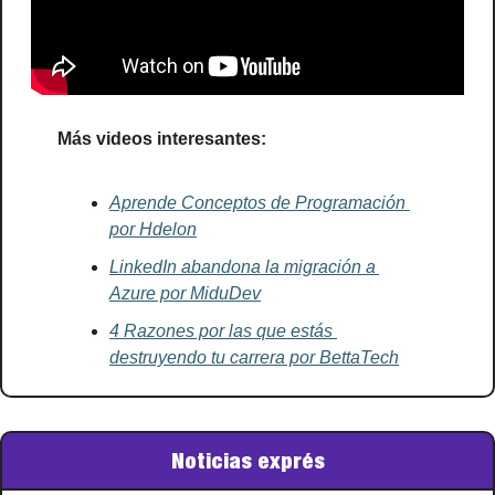
Más videos interesantes:
Aprende Conceptos de Programación 
por Hdelon
LinkedIn abandona la migración a 
Azure por MiduDev
4 Razones por las que estás 
destruyendo tu carrera por BettaTech
Noticias exprés