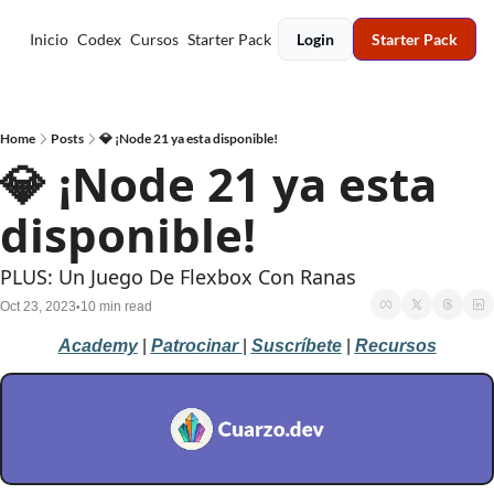
Inicio
Codex
Cursos
Starter Pack
Login
Starter Pack
Home
Posts
💎 ¡Node 21 ya esta disponible!
💎 ¡Node 21 ya esta 
disponible!
PLUS: Un Juego De Flexbox Con Ranas
Oct 23, 2023
10 min read
•
Academy
 | 
Patrocinar
| 
Suscríbete
| 
Recursos