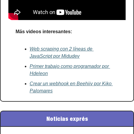
Más videos interesantes:
Web scraping con 2 líneas de 
JavaScript por Midudev
Primer trabajo como programador por 
Hdeleon
Crear un webhook en Beehiiv por Kiko 
Palomares
Noticias exprés