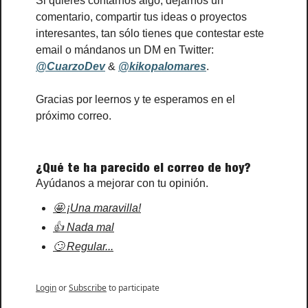
Si quieres contarnos algo, dejarnos un 
comentario, compartir tus ideas o proyectos 
interesantes, tan sólo tienes que contestar este 
email o mándanos un DM en Twitter: 
@CuarzoDev
&
@kikopalomares
.
Gracias por leernos y te esperamos en el 
próximo correo.
¿Qué te ha parecido el correo de hoy?
Ayúdanos a mejorar con tu opinión.
🤩 ¡Una maravilla!
👍 Nada mal
🙄 Regular...
Login
or
Subscribe
to participate