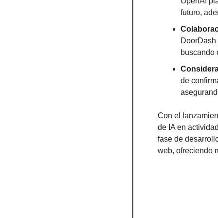
OpenAI pla
futuro, ad
Colaborac
DoorDash y
buscando o
Considera
de confirm
asegurando
Con el lanzamient
de IA en activida
fase de desarroll
web, ofreciendo m