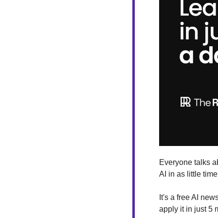
Everyone talks ab
AI in as little tim
It's a free AI ne
apply it in just 5