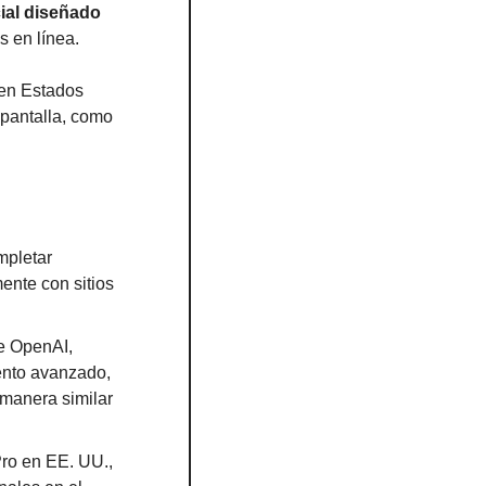
ial diseñado 
s en línea. 
en Estados 
pantalla, como 
pletar 
ente con sitios 
 OpenAI, 
nto avanzado, 
manera similar 
ro en EE. UU., 