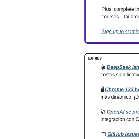
Plus, complete th
courses – tailore
Sign up to start l
EXPRÉS
🤖
DeepSeek lan
costos significat
🖥️ 
Chrome 133 be
más dinámico. ¡D
🚀
OpenAI se pre
integración con 
🗂️ 
GitHub Issues