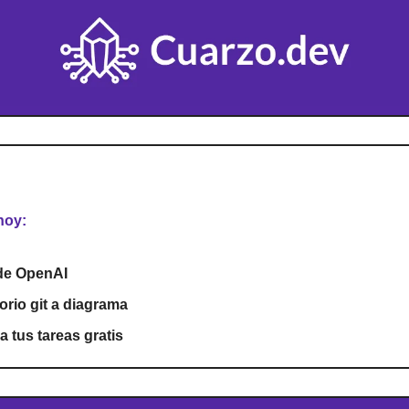
hoy:
de OpenAI
orio git a diagrama
 tus tareas gratis