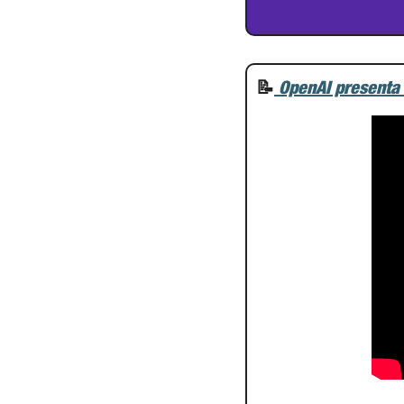
📝
OpenAI presenta 