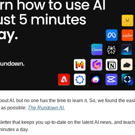
out AI, but no one has the time to learn it. So, we found the easi
e as possible: 
The Rundown AI.
wsletter that keeps you up-to-date on the latest AI news, and teac
 minutes a day.