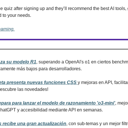
e quiz after signing up and they’ll recommend the best AI tools, 
d to your needs.
earning.
za su modelo R1
, superando a OpenAI's o1 en ciertos benchma
ivamente más bajos para desarrolladores.
ta presenta nuevas funciones CSS 
y mejoras en API, facilit
escubre las novedades!
para para lanzar el modelo de razonamiento 'o3-mini'
, mejo
ChatGPT y accesibilidad mediante API en semanas.
 recibe una gran actualización
, con sub-temas y un mejor filtr