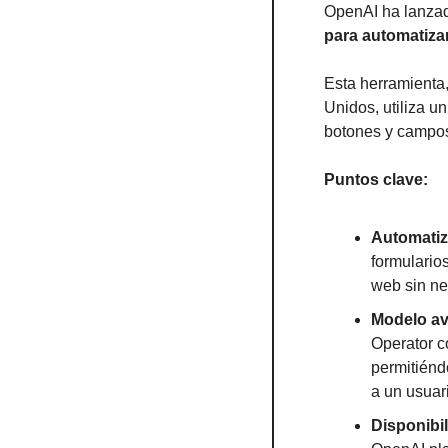
OpenAI ha lanzad
para automatiza
Esta herramienta
Unidos, utiliza u
botones y campos
Puntos clave:
Automatiz
formularios
web sin ne
Modelo a
Operator c
permitiéndo
a un usuar
Disponibi