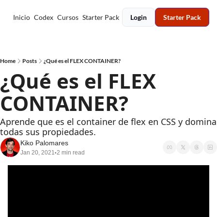
Inicio
Codex
Cursos
Starter Pack
Login
Starter Pack
Home
Posts
¿Qué es el FLEX CONTAINER?
¿Qué es el FLEX 
CONTAINER?
Aprende que es el container de flex en CSS y domina 
todas sus propiedades.
Kiko Palomares
Jan 20, 2021
2 min read
•