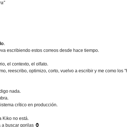
ra”
lo
.
leva escribiendo estos correos desde hace tiempo.
io, el contexto, el olfato.
sumo, reescribo, optimizo, corto, vuelvo a escribir y me como los 
digo nada.
mbra.
stema crítico en producción.
 Kiko no está.
 a buscar gorilas 
🦍