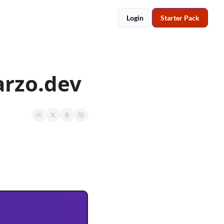
Login
Starter Pack
arzo.dev