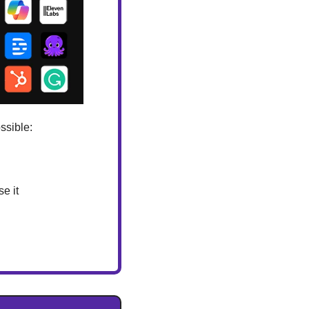
ssible: 
e it