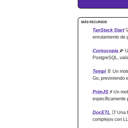
MÁS RECURSOS
TanStack Start

enrutamiento de 
Cornucopia 
🌽
 
PostgreSQL, valid
Templ 
📄
 Un moto
Go, previniendo e
PrimJS 
⚡
 Un mot
específicamente p
DocETL 
📑
 Una 
complejos con L