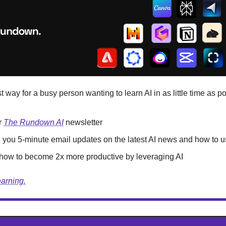
t way for a busy person wanting to learn AI in as little time as po
r 
The Rundown AI
 newsletter
you 5-minute email updates on the latest AI news and how to us
 how to become 2x more productive by leveraging AI
earning.