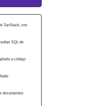
de TanStack, con 
sultas SQL de 
ilarlo a código 
ñado 
de documentos 