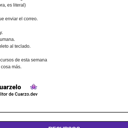
a, es literal)
ue enviar el correo.
y.
humana.
eto al teclado.
recursos de esta semana
a cosa más.