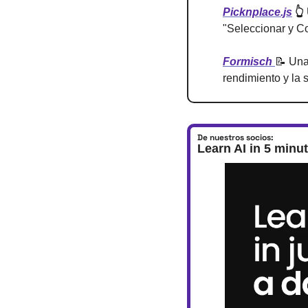
Picknplace.js
 👆
"Seleccionar y Co
Formisch 
📝
 Una
rendimiento y la
De nuestros socios:
Learn AI in 5 minu