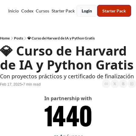
Inicio
Codex
Cursos
Starter Pack
Login
Starter Pack
Home
Posts
💎 Curso de Harvard de IA y Python Gratis
💎 Curso de Harvard 
de IA y Python Gratis
Con proyectos prácticos y certificado de finalización
Feb 17, 2025
7 min read
•
In partnership with