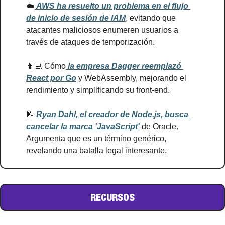
☁️
 AWS ha resuelto un problema en el flujo 
de inicio de sesión de IAM
, evitando que 
atacantes maliciosos enumeren usuarios a 
través de ataques de temporización.
👨‍💻
 Cómo
 la empresa Dagger reemplazó 
React por Go
 y WebAssembly, mejorando el 
rendimiento y simplificando su front-end.
📝
Ryan Dahl, el creador de Node.js, busca 
cancelar la marca 'JavaScript'
 de Oracle. 
Argumenta que es un término genérico, 
revelando una batalla legal interesante.
RECURSOS