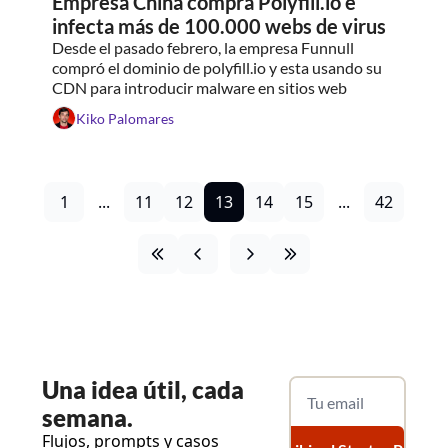
Empresa China compra Polyfill.io e 
infecta más de 100.000 webs de virus
Desde el pasado febrero, la empresa Funnull 
compró el dominio de polyfill.io y esta usando su 
CDN para introducir malware en sitios web
Kiko Palomares
1
...
11
12
13
14
15
...
42
Una
 idea útil, cada 
semana.
Flujos, prompts y casos 