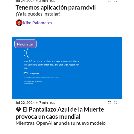
Jul 24, 2024
2 min read
•
Tenemos aplicación para móvil
¡Ya la puedes instalar!
Kiko Palomares
Newsletter
Jul 22, 2024
7 min read
•
💎 El Pantallazo Azul de la Muerte 
provoca un caos mundial
Mientras, OpenAI anuncia su nuevo modelo