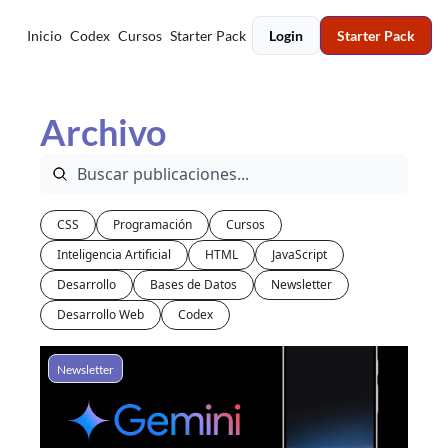
Inicio
Codex
Cursos
Starter Pack
Login
Starter Pack
Archivo
CSS
Programación
Cursos
Inteligencia Artificial
HTML
JavaScript
Desarrollo
Bases de Datos
Newsletter
Desarrollo Web
Codex
Newsletter