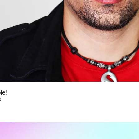
le!
o