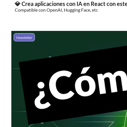
💎 Crea aplicaciones con IA en React con es
Compatible con OpenAI, Hugging Face, etc
Newsletter