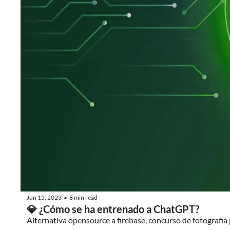
Jun 15, 2023
8 min read
•
💎 ¿Cómo se ha entrenado a ChatGPT?
Alternativa opensource a firebase, concurso de fotografia p