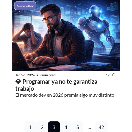
Newsletter
Jan 26, 2026
9 min read
•
💎 Programar ya no te garantiza 
trabajo
El mercado dev en 2026 premia algo muy distinto
1
2
3
4
5
...
42