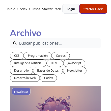
Inicio
Codex
Cursos
Starter Pack
Login
Starter Pack
Archivo
CSS
Programación
Cursos
Inteligencia Artificial
HTML
JavaScript
Desarrollo
Bases de Datos
Newsletter
Desarrollo Web
Codex
Newsletter