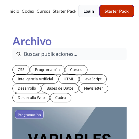
Inicio
Codex
Cursos
Starter Pack
Login
Starter Pack
Archivo
CSS
Programación
Cursos
Inteligencia Artificial
HTML
JavaScript
Desarrollo
Bases de Datos
Newsletter
Desarrollo Web
Codex
Programación