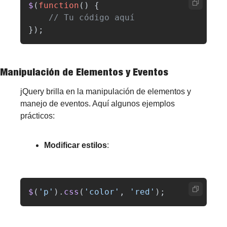
$
(
function
()
{
// Tu código aquí
});
Manipulación de Elementos y Eventos
jQuery brilla en la manipulación de elementos y 
manejo de eventos. Aquí algunos ejemplos 
prácticos:
Modificar estilos
: 
$
(
'
p
'
).
css
(
'
color
'
,
'
red
'
);