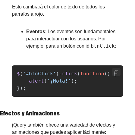
Esto cambiará el color de texto de todos los 
párrafos a rojo.
Eventos
: Los eventos son fundamentales 
para interactuar con los usuarios. Por 
btnClick
ejemplo, para un botón con id 
: 
$
(
'
#btnClick
'
).
click
(
function
()
{
alert
(
'
¡Hola!
'
);
});
Efectos y Animaciones
jQuery también ofrece una variedad de efectos y 
animaciones que puedes aplicar fácilmente: