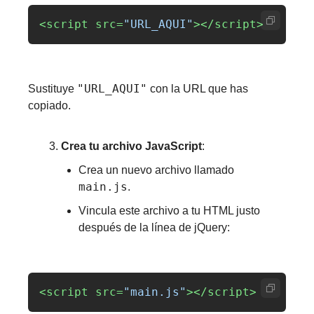
<script 
src=
"URL_AQUI"
></script>
"URL_AQUI"
Sustituye 
 con la URL que has 
copiado.
Crea tu archivo JavaScript
: 
Crea un nuevo archivo llamado 
main.js
.
Vincula este archivo a tu HTML justo 
después de la línea de jQuery:
<script 
src=
"main.js"
></script>