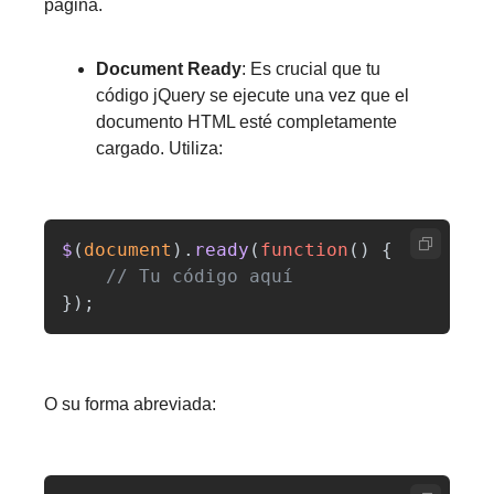
página.
Document Ready
: Es crucial que tu 
código jQuery se ejecute una vez que el 
documento HTML esté completamente 
cargado. Utiliza:
$
(
document
).
ready
(
function
()
{
// Tu código aquí
});
O su forma abreviada: