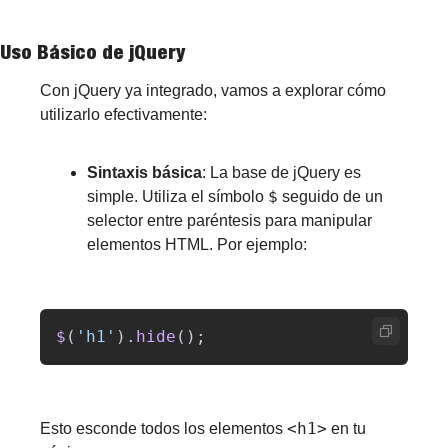
Uso Básico de jQuery
Con jQuery ya integrado, vamos a explorar cómo 
utilizarlo efectivamente:
Sintaxis básica
: La base de jQuery es 
$
simple. Utiliza el símbolo 
 seguido de un 
selector entre paréntesis para manipular 
elementos HTML. Por ejemplo:
$
(
'
h1
'
).
hide
();
<h1>
Esto esconde todos los elementos 
 en tu 