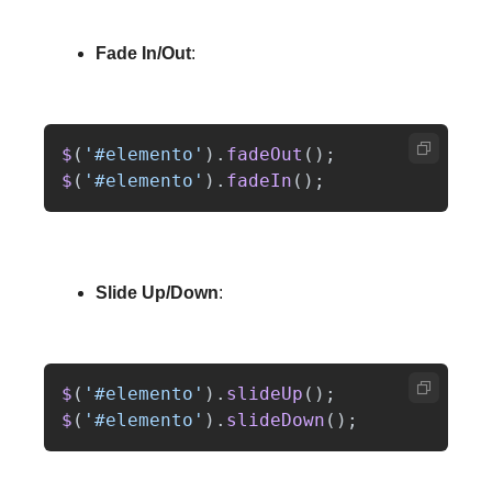
Fade In/Out
: 
$
(
'
#elemento
'
).
fadeOut
();
$
(
'
#elemento
'
).
fadeIn
();
Slide Up/Down
:
$
(
'
#elemento
'
).
slideUp
();
$
(
'
#elemento
'
).
slideDown
();