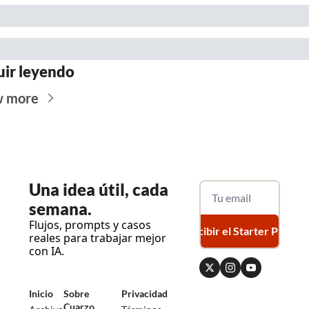
uir leyendo
w more
Una
 idea útil, cada 
semana.
Flujos, prompts y casos 
Recibir el Starter Pack
reales para trabajar mejor 
con IA.
Inicio
Sobre 
Privacidad
Cuarzo