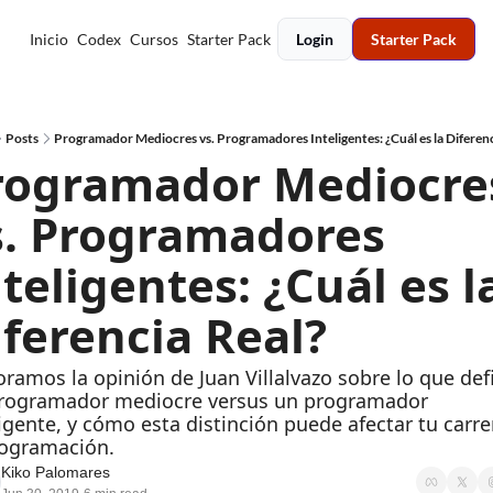
Inicio
Codex
Cursos
Starter Pack
Login
Starter Pack
Posts
Programador Mediocres vs. Programadores Inteligentes: ¿Cuál es la Diferenc
rogramador Mediocres
s. Programadores 
teligentes: ¿Cuál es la
iferencia Real?
ramos la opinión de Juan Villalvazo sobre lo que defi
rogramador mediocre versus un programador 
igente, y cómo esta distinción puede afectar tu carre
rogramación.
Kiko Palomares