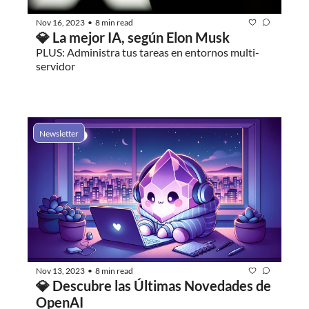
Nov 16, 2023
8 min read
•
💎 La mejor IA, según Elon Musk
PLUS: Administra tus tareas en entornos multi-
servidor
Newsletter
Nov 13, 2023
8 min read
•
💎 Descubre las Últimas Novedades de 
OpenAI