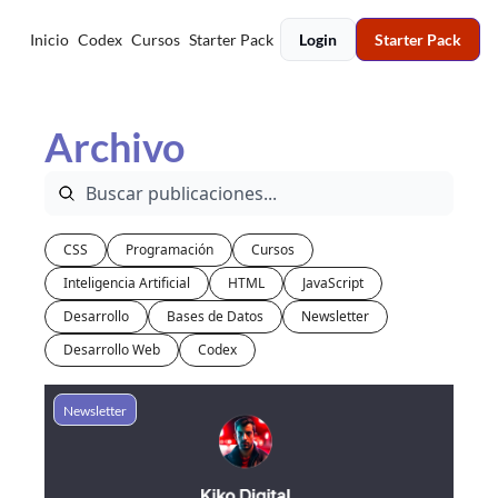
Inicio
Codex
Cursos
Starter Pack
Login
Starter Pack
Archivo
CSS
Programación
Cursos
Inteligencia Artificial
HTML
JavaScript
Desarrollo
Bases de Datos
Newsletter
Desarrollo Web
Codex
Newsletter