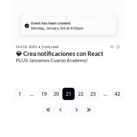
Oct 12, 2023
9 min read
•
💎 Crea notificaciones con React
PLUS: lanzamos Cuarzo Academy!
1
...
19
20
21
22
23
...
42