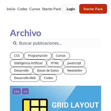
Inicio
Codex
Cursos
Starter Pack
Login
Starter Pack
Archivo
CSS
Programación
Cursos
Inteligencia Artificial
HTML
JavaScript
Desarrollo
Bases de Datos
Newsletter
Desarrollo Web
Codex
CSS
+1